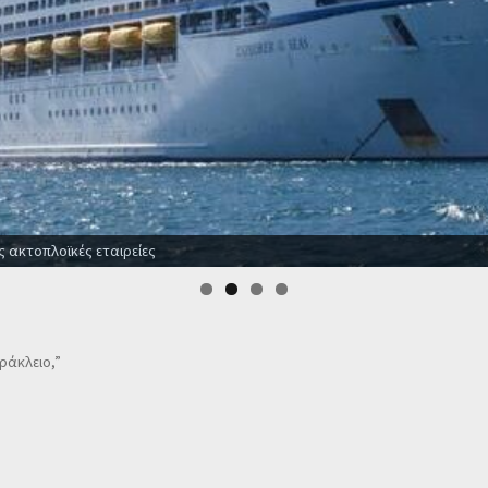
ς ακτοπλοϊκές εταιρείες
Ηράκλειο,”