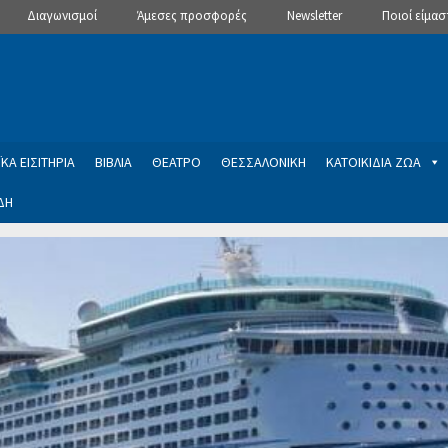
Διαγωνισμοί
Άμεσες προσφορές
Newsletter
Ποιοί είμασ
ΚΑ ΕΙΣΙΤΗΡΙΑ
ΒΙΒΛΙΑ
ΘΕΑΤΡΟ
ΘΕΣΣΑΛΟΝΙΚΗ
ΚΑΤΟΙΚΙΔΙΑ ΖΩΑ
ΔΗ
ptions
Manage Subscriptions
Newsletter
SLIDER
ση εγγραφής στο Newsletter του Dealistas.gr
Επικοινωνία
Καλά
ME