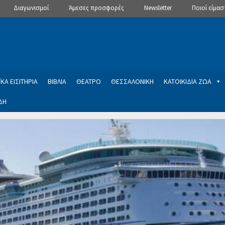
Διαγωνισμοί
Άμεσες προσφορές
Newsletter
Ποιοί είμασ
ΚΑ ΕΙΣΙΤΗΡΙΑ
ΒΙΒΛΙΑ
ΘΕΑΤΡΟ
ΘΕΣΣΑΛΟΝΙΚΗ
ΚΑΤΟΙΚΙΔΙΑ ΖΩΑ
ΔΗ
ptions
Manage Subscriptions
Newsletter
SLIDER
ση εγγραφής στο Newsletter του Dealistas.gr
Επικοινωνία
Καλά
ME