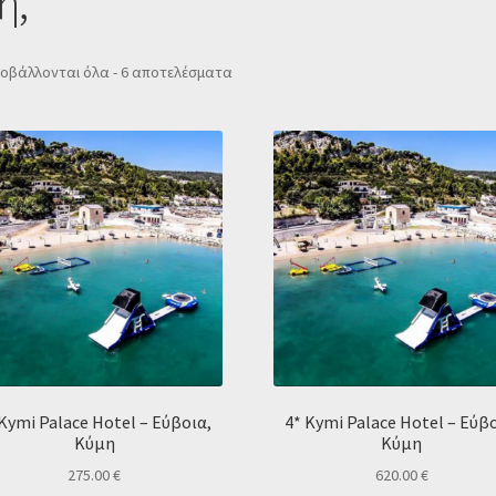
η,
Sorted
οβάλλονται όλα - 6 αποτελέσματα
by
popularity
 Kymi Palace Hotel – Εύβοια,
4* Kymi Palace Hotel – Εύβο
Κύμη
Κύμη
275.00
€
620.00
€