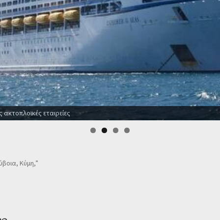
ς ακτοπλοϊκές εταιρείες
ύβοια, Κύμη,”