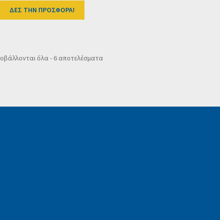
ΔΕΣ ΤΗΝ ΠΡΟΣΦΟΡΑ!
Sorted
οβάλλονται όλα - 6 αποτελέσματα
by
popularity