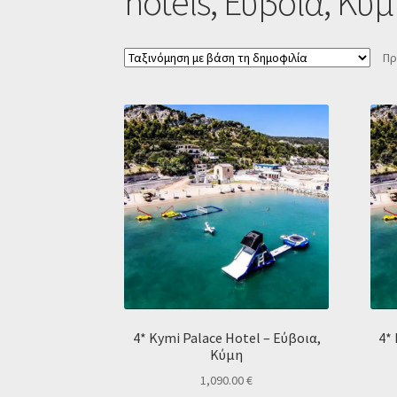
hotels, Εύβοια, Κύμ
Πρ
4* Kymi Palace Hotel – Εύβοια,
4*
Κύμη
1,090.00
€