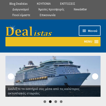
Blog Dealistas
ΚΟΥΠΟΝΙΑ
ΕΚΠΤΩΣΕΙΣ
Διαγωνισμοί
Άμεσες προσφορές
Newsletter
Ποιοί είμαστε
Επικοινωνία
Απευθείας
Μετάβαση
Μενού
μετάβαση
σε
στην
περιεχόμενο
MENU
πλοήγηση
Αρχική
Manage Subscriptions
Manage Subscriptions
Διαλέξτε το εισιτήριό σας μέσα από τις καλύτερες
Manage Subscriptions
ακτοπλοϊκές εταιρείες
Ο
Newsletter