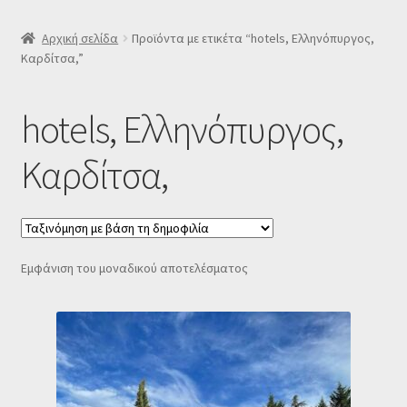
SLIDER
Αρχική σελίδα
Προϊόντα με ετικέτα “hotels, Ελληνόπυργος,
Καρδίτσα,”
Subscription Settings
hotels, Ελληνόπυργος,
Δελτίο νέων
Καρδίτσα,
Επιβεβαίωση εγγραφής στο Newsletter του Dealistas.gr
Επικοινωνία
Εμφάνιση του μοναδικού αποτελέσματος
Καλάθι
Κατάστημα
Ο λογαριασμός μου