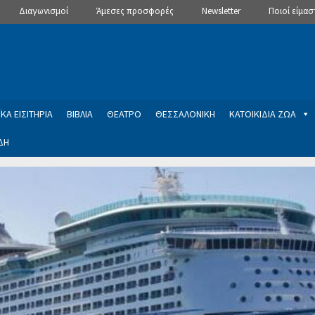
Διαγωνισμοί
Άμεσες προσφορές
Newsletter
Ποιοί είμασ
ΚΑ ΕΙΣΙΤΗΡΙΑ
ΒΙΒΛΙΑ
ΘΕΑΤΡΟ
ΘΕΣΣΑΛΟΝΙΚΗ
ΚΑΤΟΙΚΙΔΙΑ ΖΩΑ
ΔΗ
ptions
Manage Subscriptions
Newsletter
SLIDER
ση εγγραφής στο Newsletter του Dealistas.gr
Επικοινωνία
Καλά
ME