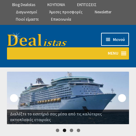
Blog Dealistas
ΚΟΥΠΟΝΙΑ
ΕΚΠΤΩΣΕΙΣ
Διαγωνισμοί
Άμεσες προσφορές
Newsletter
Ποιοί είμαστε
Επικοινωνία
Απευθείας
Μετάβαση
Μενού
μετάβαση
σε
στην
περιεχόμενο
MENU
πλοήγηση
Αρχική
Manage Subscriptions
Manage Subscriptions
Διαλέξτε το εισιτήριό σας μέσα από τις καλύτερες
Manage Subscriptions
ακτοπλοϊκές εταιρείες
Ο
Newsletter