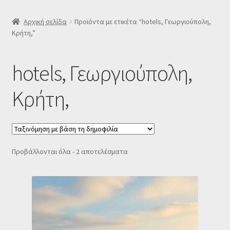
SLIDER
Αρχική σελίδα
Προϊόντα με ετικέτα “hotels, Γεωργιούπολη,
Κρήτη,”
Subscription Settings
hotels, Γεωργιούπολη,
Δελτίο νέων
Κρήτη,
Επιβεβαίωση εγγραφής στο Newsletter του Dealistas.gr
Επικοινωνία
Sorted
Προβάλλονται όλα - 2 αποτελέσματα
Καλάθι
by
popularity
Κατάστημα
Ο λογαριασμός μου