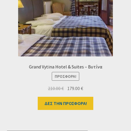
Grand Vytina Hotel & Suites – Βυτίνα
ΠΡΟΣΦΟΡΆ!
Original
Η
210.00
€
179.00
€
price
τρέχουσα
was:
τιμή
ΔΕΣ ΤΗΝ ΠΡΟΣΦΟΡΑ!
210.00 €.
είναι:
179.00 €.