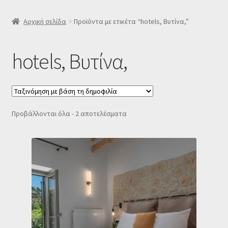
SLIDER
Αρχική σελίδα
Προϊόντα με ετικέτα “hotels, Βυτίνα,”
Subscription Settings
hotels, Βυτίνα,
Δελτίο νέων
Επιβεβαίωση εγγραφής στο Newsletter του Dealistas.gr
Sorted
Προβάλλονται όλα - 2 αποτελέσματα
by
Επικοινωνία
popularity
Καλάθι
Κατάστημα
Ο λογαριασμός μου