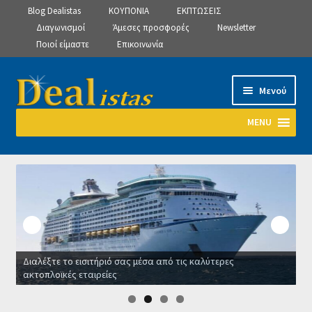
Blog Dealistas
ΚΟΥΠΟΝΙΑ
ΕΚΠΤΩΣΕΙΣ
Διαγωνισμοί
Άμεσες προσφορές
Newsletter
Ποιοί είμαστε
Επικοινωνία
Απευθείας
Μετάβαση
Μενού
μετάβαση
σε
στην
περιεχόμενο
MENU
πλοήγηση
Αρχική
Manage Subscriptions
Manage Subscriptions
Διαλέξτε το εισιτήριό σας μέσα από τις καλύτερες
Manage Subscriptions
ακτοπλοϊκές εταιρείες
Ο
Newsletter