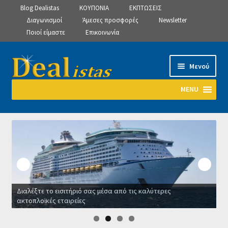
Blog Dealistas
ΚΟΥΠΟΝΙΑ
ΕΚΠΤΩΣΕΙΣ
Διαγωνισμοί
Άμεσες προσφορές
Newsletter
Ποιοί είμαστε
Επικοινωνία
Απευθείας
Μετάβαση
Μενού
μετάβαση
σε
στην
περιεχόμενο
MENU
πλοήγηση
Αρχική
Manage Subscriptions
Manage Subscriptions
Διαλέξτε το εισιτήριό σας μέσα από τις καλύτερες
Manage Subscriptions
ακτοπλοϊκές εταιρείες
Ο
Newsletter