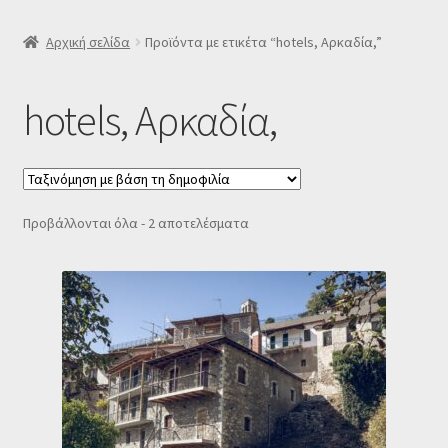
SLIDER
Αρχική σελίδα
Προϊόντα με ετικέτα “hotels, Αρκαδία,”
Subscription Settings
hotels, Αρκαδία,
Δελτίο νέων
Επιβεβαίωση εγγραφής στο Newsletter του Dealistas.gr
Sorted
Προβάλλονται όλα - 2 αποτελέσματα
by
Επικοινωνία
popularity
Καλάθι
Κατάστημα
Ο λογαριασμός μου