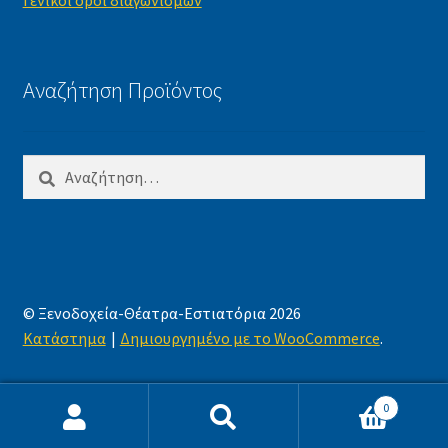
Γενικοί όροι διαγωνισμών
Αναζήτηση Προϊόντος
Αναζήτηση
για:
© Ξενοδοχεία-Θέατρα-Εστιατόρια 2026
Κατάστημα
Δημιουργημένο με το WooCommerce
.
0
Αναζήτηση
Αναζήτηση