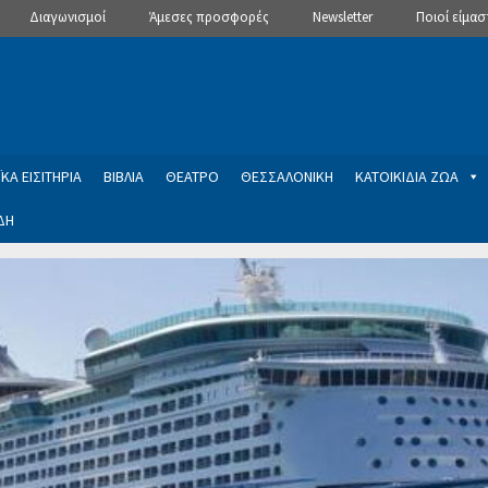
Διαγωνισμοί
Άμεσες προσφορές
Newsletter
Ποιοί είμασ
ΚΑ ΕΙΣΙΤΗΡΙΑ
ΒΙΒΛΙΑ
ΘΕΑΤΡΟ
ΘΕΣΣΑΛΟΝΙΚΗ
ΚΑΤΟΙΚΙΔΙΑ ΖΩΑ
ΔΗ
ptions
Manage Subscriptions
Newsletter
SLIDER
ση εγγραφής στο Newsletter του Dealistas.gr
Επικοινωνία
Καλά
ME