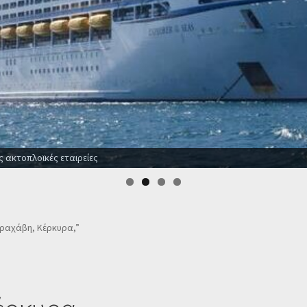
ς ακτοπλοϊκές εταιρείες
 Αραχάβη, Κέρκυρα,”