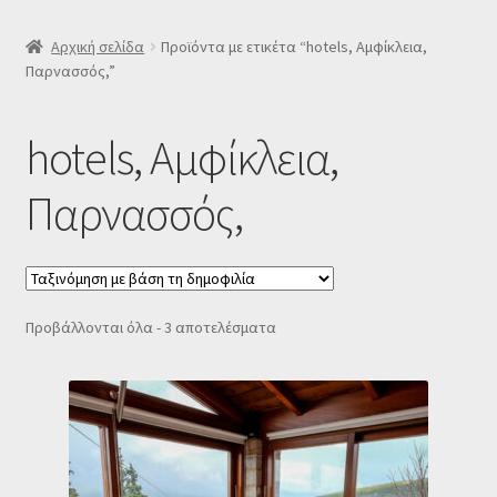
SLIDER
Αρχική σελίδα
Προϊόντα με ετικέτα “hotels, Αμφίκλεια,
Παρνασσός,”
Subscription Settings
hotels, Αμφίκλεια,
Δελτίο νέων
Παρνασσός,
Επιβεβαίωση εγγραφής στο Newsletter του Dealistas.gr
Επικοινωνία
Sorted
Προβάλλονται όλα - 3 αποτελέσματα
Καλάθι
by
popularity
Κατάστημα
Ο λογαριασμός μου