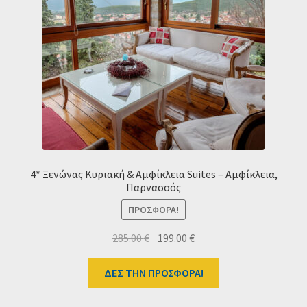
Ταμείο
HOME
4* Ξενώνας Κυριακή & Αμφίκλεια Suites – Αμφίκλεια,
Παρνασσός
ΠΡΟΣΦΟΡΆ!
Original
Η
285.00
€
199.00
€
price
τρέχουσα
was:
τιμή
ΔΕΣ ΤΗΝ ΠΡΟΣΦΟΡΑ!
285.00 €.
είναι:
199.00 €.