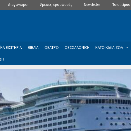
Διαγωνισμοί
Άμεσες προσφορές
Newsletter
Ποιοί είμασ
ΚΑ ΕΙΣΙΤΗΡΙΑ
ΒΙΒΛΙΑ
ΘΕΑΤΡΟ
ΘΕΣΣΑΛΟΝΙΚΗ
ΚΑΤΟΙΚΙΔΙΑ ΖΩΑ
ΔΗ
ptions
Manage Subscriptions
Newsletter
SLIDER
ση εγγραφής στο Newsletter του Dealistas.gr
Επικοινωνία
Καλά
ME