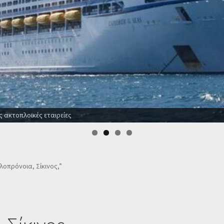
ς ακτοπλοϊκές εταιρείες
Αλοπρόνοια, Σίκινος,”