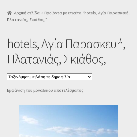
SLIDER
Αρχική σελίδα
Προϊόντα με ετικέτα “hotels, Αγία Παρασκευή,
Πλατανιάς, Σκιάθος,”
Subscription Settings
hotels, Αγία Παρασκευή,
Δελτίο νέων
Πλατανιάς, Σκιάθος,
Επιβεβαίωση εγγραφής στο Newsletter του Dealistas.gr
Επικοινωνία
Εμφάνιση του μοναδικού αποτελέσματος
Καλάθι
Κατάστημα
Ο λογαριασμός μου