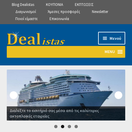
Blog Dealistas
ΚΟΥΠΟΝΙΑ
ΕΚΠΤΩΣΕΙΣ
Διαγωνισμοί
Άμεσες προσφορές
Newsletter
Ποιοί είμαστε
Επικοινωνία
Απευθείας
Μετάβαση
Μενού
μετάβαση
σε
στην
περιεχόμενο
MENU
πλοήγηση
Αρχική
Manage Subscriptions
Manage Subscriptions
Διαλέξτε το εισιτήριό σας μέσα από τις καλύτερες
Manage Subscriptions
ακτοπλοϊκές εταιρείες
Ο
Newsletter