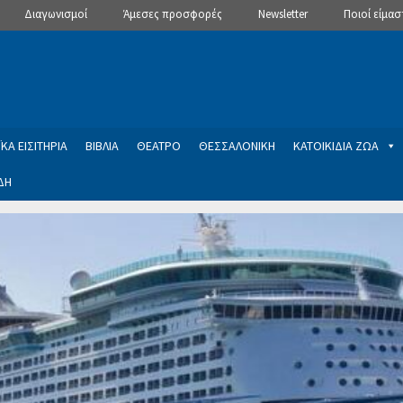
Διαγωνισμοί
Άμεσες προσφορές
Newsletter
Ποιοί είμασ
ΚΑ ΕΙΣΙΤΗΡΙΑ
ΒΙΒΛΙΑ
ΘΕΑΤΡΟ
ΘΕΣΣΑΛΟΝΙΚΗ
ΚΑΤΟΙΚΙΔΙΑ ΖΩΑ
ΔΗ
ptions
Manage Subscriptions
Newsletter
SLIDER
ση εγγραφής στο Newsletter του Dealistas.gr
Επικοινωνία
Καλά
ME