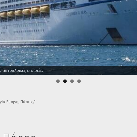
ς ακτοπλοϊκές εταιρείες
γία Ειρήνη, Πάρος,”