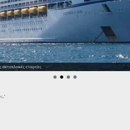
ς ακτοπλοϊκές εταιρείες
ος,”