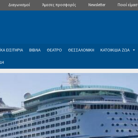
Διαγωνισμοί
Άμεσες προσφορές
Newsletter
Ποιοί είμασ
ΚΑ ΕΙΣΙΤΗΡΙΑ
ΒΙΒΛΙΑ
ΘΕΑΤΡΟ
ΘΕΣΣΑΛΟΝΙΚΗ
ΚΑΤΟΙΚΙΔΙΑ ΖΩΑ
ΔΗ
ptions
Manage Subscriptions
Newsletter
SLIDER
ση εγγραφής στο Newsletter του Dealistas.gr
Επικοινωνία
Καλά
ME