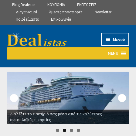
Blog Dealistas
ΚΟΥΠΟΝΙΑ
ΕΚΠΤΩΣΕΙΣ
Διαγωνισμοί
Άμεσες προσφορές
Newsletter
Ποιοί είμαστε
Επικοινωνία
Απευθείας
Μετάβαση
Μενού
μετάβαση
σε
στην
περιεχόμενο
MENU
πλοήγηση
Αρχική
Manage Subscriptions
Manage Subscriptions
Διαλέξτε το εισιτήριό σας μέσα από τις καλύτερες
Manage Subscriptions
ακτοπλοϊκές εταιρείες
Ο
Newsletter