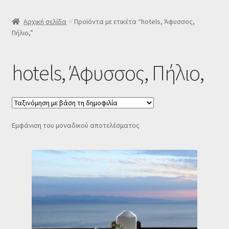
SLIDER
Αρχική σελίδα
Προϊόντα με ετικέτα “hotels, Άφυσσος,
Πήλιο,”
Subscription Settings
hotels, Άφυσσος, Πήλιο,
Δελτίο νέων
Επιβεβαίωση εγγραφής στο Newsletter του Dealistas.gr
Εμφάνιση του μοναδικού αποτελέσματος
Επικοινωνία
Καλάθι
Κατάστημα
Ο λογαριασμός μου