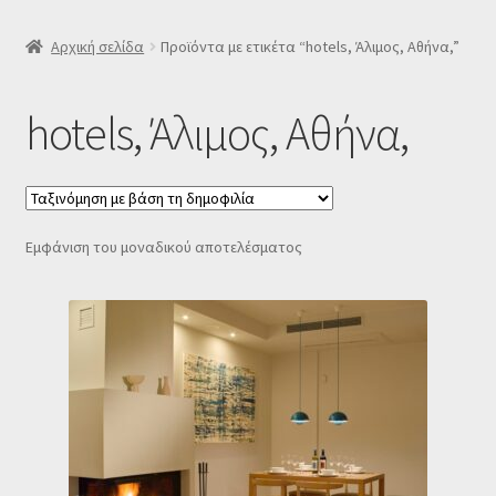
SLIDER
Αρχική σελίδα
Προϊόντα με ετικέτα “hotels, Άλιμος, Αθήνα,”
Subscription Settings
hotels, Άλιμος, Αθήνα,
Δελτίο νέων
Επιβεβαίωση εγγραφής στο Newsletter του Dealistas.gr
Εμφάνιση του μοναδικού αποτελέσματος
Επικοινωνία
Καλάθι
Κατάστημα
Ο λογαριασμός μου