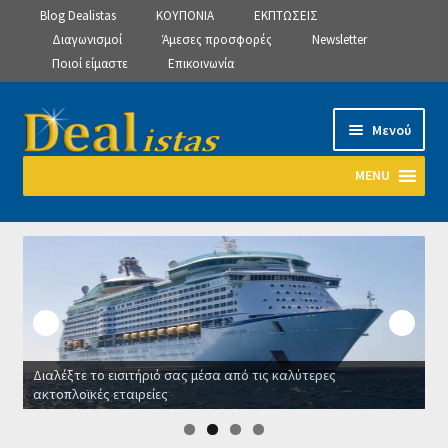
Blog Dealistas
ΚΟΥΠΟΝΙΑ
ΕΚΠΤΩΣΕΙΣ
Διαγωνισμοί
Άμεσες προσφορές
Newsletter
Ποιοί είμαστε
Επικοινωνία
Απευθείας
Μετάβαση
Μενού
μετάβαση
σε
στην
περιεχόμενο
MENU
πλοήγηση
Αρχική
Manage Subscriptions
Manage Subscriptions
Διαλέξτε το εισιτήριό σας μέσα από τις καλύτερες
Manage Subscriptions
ακτοπλοϊκές εταιρείες
Ο
Newsletter