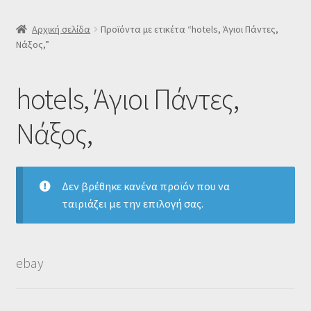
SLIDER
Αρχική σελίδα
Προϊόντα με ετικέτα “hotels, Άγιοι Πάντες,
Νάξος,”
Subscription Settings
hotels, Άγιοι Πάντες,
Δελτίο νέων
Νάξος,
Επιβεβαίωση εγγραφής στο Newsletter του Dealistas.gr
Επικοινωνία
Δεν βρέθηκε κανένα προϊόν που να
ταιριάζει με την επιλογή σας.
Καλάθι
Κατάστημα
ebay
Ο λογαριασμός μου