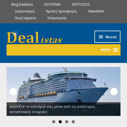
Blog Dealistas
ΚΟΥΠΟΝΙΑ
ΕΚΠΤΩΣΕΙΣ
Διαγωνισμοί
Άμεσες προσφορές
Newsletter
Ποιοί είμαστε
Επικοινωνία
Απευθείας
Μετάβαση
Μενού
μετάβαση
σε
στην
περιεχόμενο
MENU
πλοήγηση
Αρχική
Manage Subscriptions
Manage Subscriptions
Διαλέξτε το εισιτήριό σας μέσα από τις καλύτερες
Manage Subscriptions
ακτοπλοϊκές εταιρείες
Ο
Newsletter