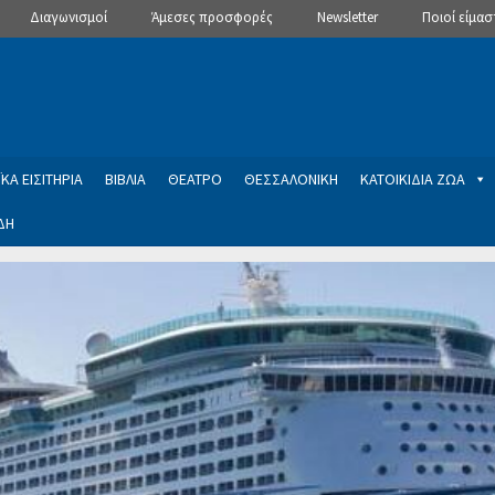
Διαγωνισμοί
Άμεσες προσφορές
Newsletter
Ποιοί είμασ
ΚΑ ΕΙΣΙΤΗΡΙΑ
ΒΙΒΛΙΑ
ΘΕΑΤΡΟ
ΘΕΣΣΑΛΟΝΙΚΗ
ΚΑΤΟΙΚΙΔΙΑ ΖΩΑ
ΔΗ
ptions
Manage Subscriptions
Newsletter
SLIDER
ση εγγραφής στο Newsletter του Dealistas.gr
Επικοινωνία
Καλά
ME