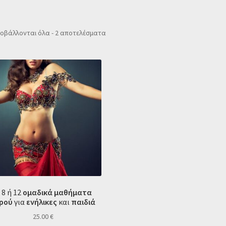
Sorted
οβάλλονται όλα - 2 αποτελέσματα
by
popularity
, 8 ή 12
ομαδικά μαθήματα
ρού
για
ενήλικες
και
παιδιά
25.00
€