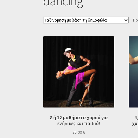
dancing
Πρ
8 ή 12 μαθήματα χορού
για
4
ενήλικες και παιδιά!
χο
35.00
€