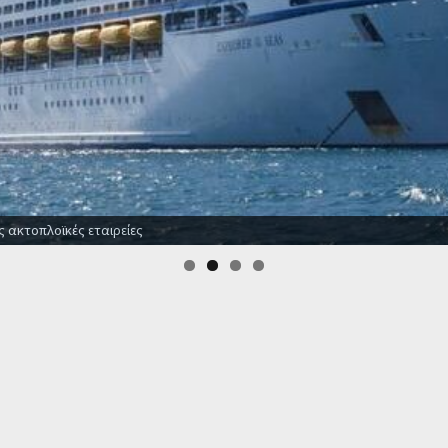
ς ακτοπλοϊκές εταιρείες