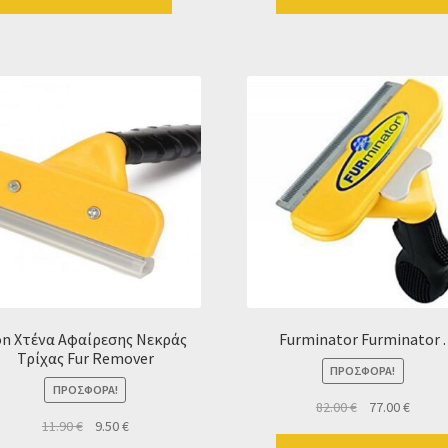
n Χτένα Αφαίρεσης Νεκράς
Furminator Furminator .
Τρίχας Fur Remover
ΠΡΟΣΦΟΡΆ!
ΠΡΟΣΦΟΡΆ!
Original
Η
82.00
€
77.00
€
Original
Η
11.90
€
9.50
€
price
τρέχο
price
τρέχουσα