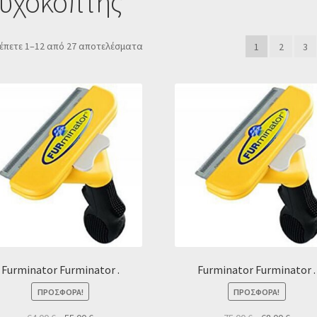
νυχοκόπτης
Sorted
έπετε 1–12 από 27 αποτελέσματα
1
2
3
by
popularity
Furminator Furminator .
Furminator Furminator .
ΠΡΟΣΦΟΡΆ!
ΠΡΟΣΦΟΡΆ!
Original
Η
Original
Η