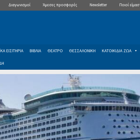
Διαγωνισμοί
Άμεσες προσφορές
Newsletter
Ποιοί είμασ
ΚΑ ΕΙΣΙΤΗΡΙΑ
ΒΙΒΛΙΑ
ΘΕΑΤΡΟ
ΘΕΣΣΑΛΟΝΙΚΗ
ΚΑΤΟΙΚΙΔΙΑ ΖΩΑ
ΔΗ
ptions
Manage Subscriptions
Newsletter
SLIDER
ση εγγραφής στο Newsletter του Dealistas.gr
Επικοινωνία
Καλά
ME