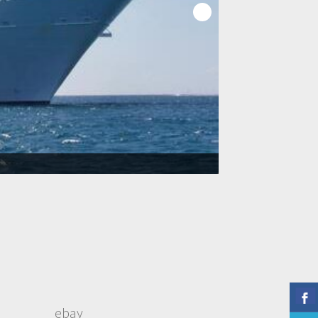
 το χρόνο
ebay