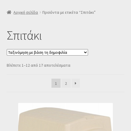
SLIDER
Αρχική σελίδα
Προϊόντα με ετικέτα “Σπιτάκι”
Subscription Settings
Σπιτάκι
Δελτίο νέων
Επιβεβαίωση εγγραφής στο Newsletter του Dealistas.gr
Sorted
Βλέπετε 1–12 από 17 αποτελέσματα
by
Επικοινωνία
popularity
1
2
Καλάθι
Κατάστημα
Ο λογαριασμός μου