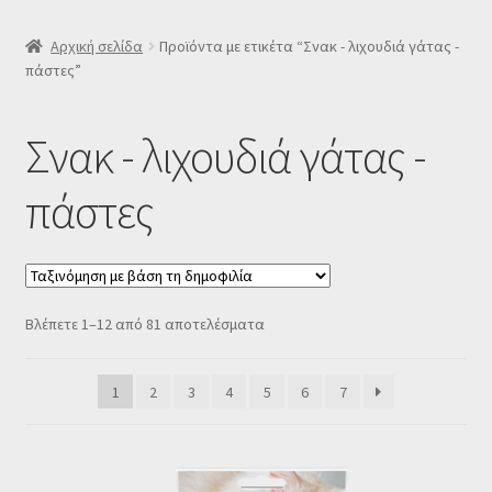
SLIDER
Αρχική σελίδα
Προϊόντα με ετικέτα “Σνακ - λιχουδιά γάτας -
πάστες”
Subscription Settings
Σνακ - λιχουδιά γάτας -
Δελτίο νέων
πάστες
Επιβεβαίωση εγγραφής στο Newsletter του Dealistas.gr
Επικοινωνία
Sorted
Βλέπετε 1–12 από 81 αποτελέσματα
Καλάθι
by
popularity
Κατάστημα
1
2
3
4
5
6
7
Ο λογαριασμός μου