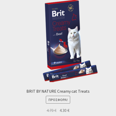
BRIT BY NATURE Creamy cat Treats
ΠΡΟΣΦΟΡΆ!
Original
Η
4.70
€
4.30
€