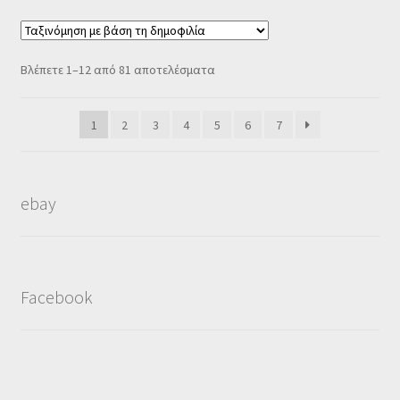
Sorted
Βλέπετε 1–12 από 81 αποτελέσματα
by
popularity
1
2
3
4
5
6
7
ebay
Facebook