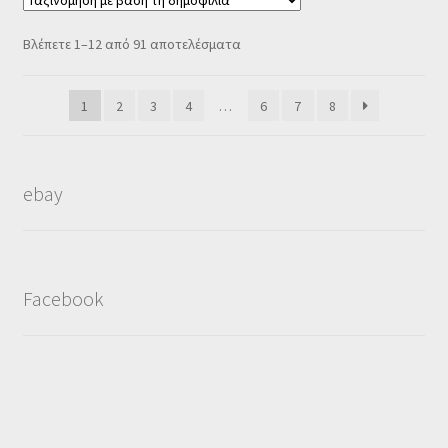
Sorted
Βλέπετε 1–12 από 91 αποτελέσματα
by
popularity
1
2
3
4
…
6
7
8
ebay
Facebook