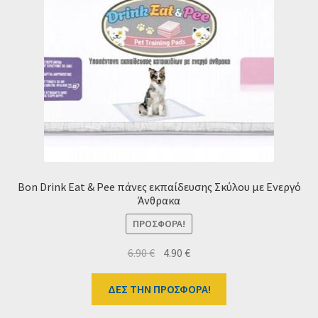
Ταμείο
HOME
Bon Drink Eat & Pee πάνες εκπαίδευσης Σκύλου με Ενεργό
Άνθρακα
ΠΡΟΣΦΟΡΆ!
Original
Η
6.90
€
4.90
€
price
τρέχουσα
was:
τιμή
ΔΕΣ ΤΗΝ ΠΡΟΣΦΟΡΑ!
6.90 €.
είναι: