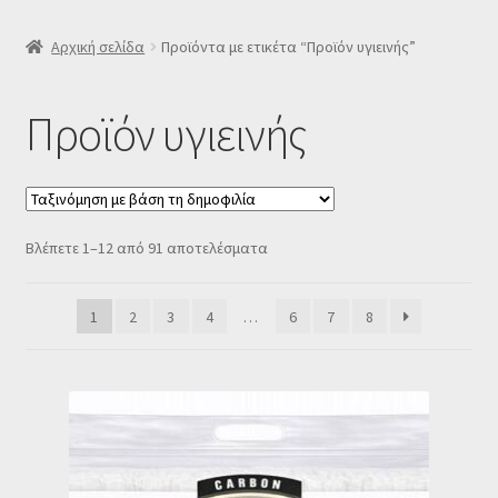
SLIDER
Αρχική σελίδα
Προϊόντα με ετικέτα “Προϊόν υγιεινής”
Subscription Settings
Προϊόν υγιεινής
Δελτίο νέων
Επιβεβαίωση εγγραφής στο Newsletter του Dealistas.gr
Sorted
Βλέπετε 1–12 από 91 αποτελέσματα
by
Επικοινωνία
popularity
1
2
3
4
…
6
7
8
Καλάθι
Κατάστημα
Ο λογαριασμός μου