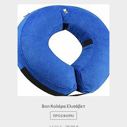
Bon Κολάρα Ελισάβετ
ΠΡΟΣΦΟΡΆ!
Original
Η