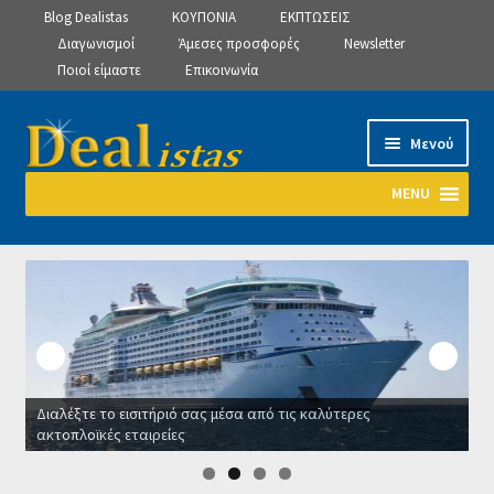
Blog Dealistas
ΚΟΥΠΟΝΙΑ
ΕΚΠΤΩΣΕΙΣ
Διαγωνισμοί
Άμεσες προσφορές
Newsletter
Ποιοί είμαστε
Επικοινωνία
Απευθείας
Μετάβαση
Μενού
μετάβαση
σε
στην
περιεχόμενο
MENU
πλοήγηση
Αρχική
Manage Subscriptions
Manage Subscriptions
Διαλέξτε το εισιτήριό σας μέσα από τις καλύτερες
Manage Subscriptions
ακτοπλοϊκές εταιρείες
Ο
Newsletter