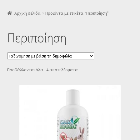
SLIDER
Αρχική σελίδα
Προϊόντα με ετικέτα “Περιποίηση”
Subscription Settings
Περιποίηση
Δελτίο νέων
Επιβεβαίωση εγγραφής στο Newsletter του Dealistas.gr
Sorted
Προβάλλονται όλα - 4 αποτελέσματα
by
Επικοινωνία
popularity
Καλάθι
Κατάστημα
Ο λογαριασμός μου