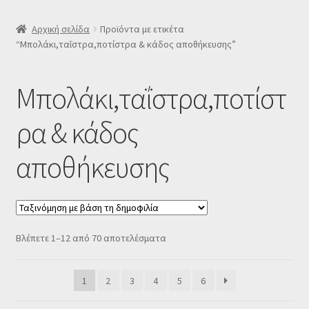
SLIDER
Αρχική σελίδα
Προϊόντα με ετικέτα
“Μπολάκι,ταΐστρα,ποτίστρα & κάδος αποθήκευσης”
Subscription Settings
Μπολάκι,ταΐστρα,ποτίστ
Δελτίο νέων
ρα & κάδος
Επιβεβαίωση εγγραφής στο Newsletter του Dealistas.gr
αποθήκευσης
Επικοινωνία
Καλάθι
Sorted
Βλέπετε 1–12 από 70 αποτελέσματα
Κατάστημα
by
popularity
1
2
3
4
5
6
Ο λογαριασμός μου