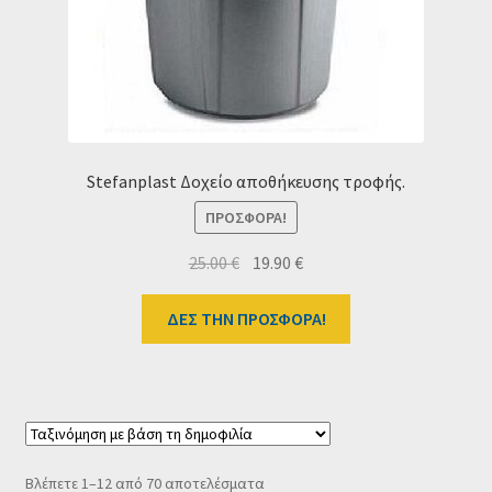
Stefanplast Δοχείο αποθήκευσης τροφής.
ΠΡΟΣΦΟΡΆ!
Original
Η
25.00
€
19.90
€
price
τρέχουσα
was:
τιμή
ΔΕΣ ΤΗΝ ΠΡΟΣΦΟΡΑ!
25.00 €.
είναι:
19.90 €.
Sorted
Βλέπετε 1–12 από 70 αποτελέσματα