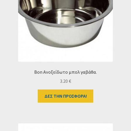
Bon Ανοξείδωτο μπολ γαβάθα.
3.20
€
ΔΕΣ ΤΗΝ ΠΡΟΣΦΟΡΑ!