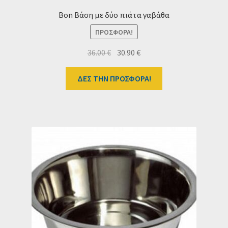
Bon Βάση με δύο πιάτα γαβάθα
ΠΡΟΣΦΟΡΆ!
Original
Η
36.00
€
30.90
€
price
τρέχουσα
was:
τιμή
ΔΕΣ ΤΗΝ ΠΡΟΣΦΟΡΑ!
36.00 €.
είναι:
30.90 €.