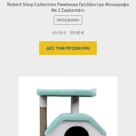
Robert Shop Collection Pawhouse Γατόδεντρο Μονώροφο
Με 1 Σκαλοπάτι
ΠΡΟΣΦΟΡΆ!
Original
Η
69.90
€
59.90
€
price
τρέχουσα
was:
τιμή
ΔΕΣ ΤΗΝ ΠΡΟΣΦΟΡΑ!
69.90 €.
είναι:
59.90 €.