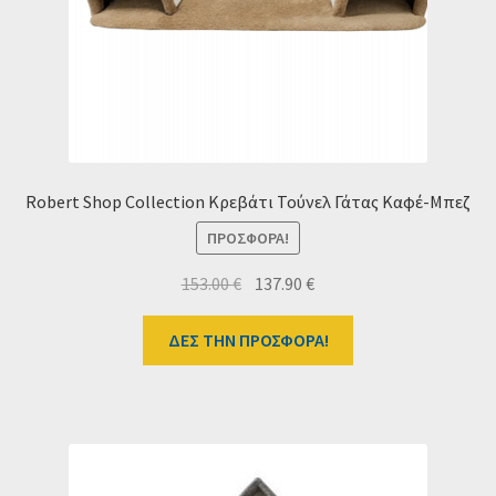
Ταμείο
HOME
Robert Shop Collection Κρεβάτι Τούνελ Γάτας Καφέ-Μπεζ
ΠΡΟΣΦΟΡΆ!
Original
Η
153.00
€
137.90
€
price
τρέχουσα
was:
τιμή
ΔΕΣ ΤΗΝ ΠΡΟΣΦΟΡΑ!
153.00 €.
είναι:
137.90 €.