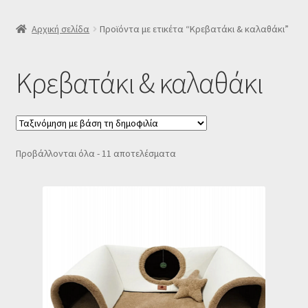
SLIDER
Αρχική σελίδα
Προϊόντα με ετικέτα “Κρεβατάκι & καλαθάκι”
Subscription Settings
Κρεβατάκι & καλαθάκι
Δελτίο νέων
Επιβεβαίωση εγγραφής στο Newsletter του Dealistas.gr
Sorted
Προβάλλονται όλα - 11 αποτελέσματα
by
Επικοινωνία
popularity
Καλάθι
Κατάστημα
Ο λογαριασμός μου