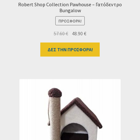
Robert Shop Collection Pawhouse – Γατόδεντρο
Bungalow
ΠΡΟΣΦΟΡΆ!
Original
Η
57.60
€
48.90
€
price
τρέχουσα
was:
τιμή
ΔΕΣ ΤΗΝ ΠΡΟΣΦΟΡΑ!
57.60 €.
είναι:
48.90 €.