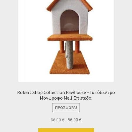
Robert Shop Collection Pawhouse – Γατόδεντρο
Μονώροφο Με 1 Επίπεδο.
ΠΡΟΣΦΟΡΆ!
Original
Η
66.00
€
56.90
€
price
τρέχουσα