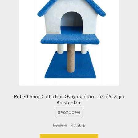
Robert Shop Collection Ονυχοδρόμιο – Γατόδεντρο
Amsterdam
ΠΡΟΣΦΟΡΆ!
Original
Η
57.00
€
48.50
€
price
τρέχουσα