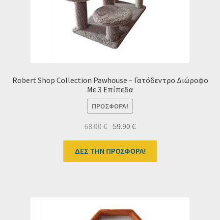
Robert Shop Collection Pawhouse – Γατόδεντρο Διώροφο
Με 3 Επίπεδα
ΠΡΟΣΦΟΡΆ!
Original
Η
68.00
€
59.90
€
price
τρέχουσα
was:
τιμή
ΔΕΣ ΤΗΝ ΠΡΟΣΦΟΡΑ!
68.00 €.
είναι:
59.90 €.