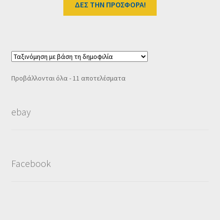
was:
τιμή
ΔΕΣ ΤΗΝ ΠΡΟΣΦΟΡΑ!
57.00 €.
είναι:
48.50 €.
Sorted
Προβάλλονται όλα - 11 αποτελέσματα
by
popularity
ebay
Facebook