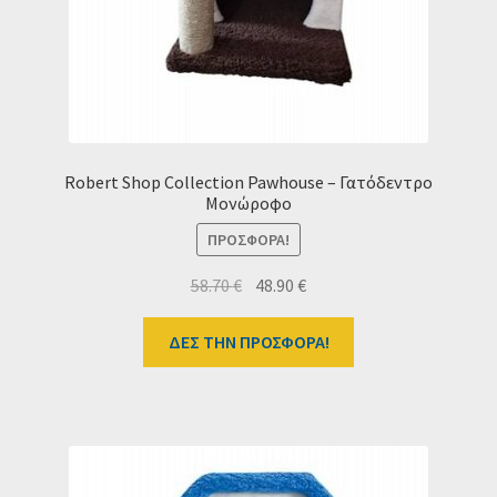
Robert Shop Collection Pawhouse – Γατόδεντρο
Μονώροφο
ΠΡΟΣΦΟΡΆ!
Original
Η
58.70
€
48.90
€
price
τρέχουσα
was:
τιμή
ΔΕΣ ΤΗΝ ΠΡΟΣΦΟΡΑ!
58.70 €.
είναι:
48.90 €.