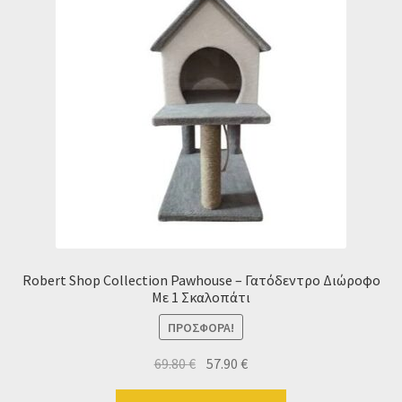
Robert Shop Collection Pawhouse – Γατόδεντρο Διώροφο
Με 1 Σκαλοπάτι
ΠΡΟΣΦΟΡΆ!
Original
Η
69.80
€
57.90
€
price
τρέχουσα