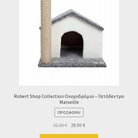
Robert Shop Collection Ονυχοδρόμιο – Γατόδεντρο
Marseille
ΠΡΟΣΦΟΡΆ!
Original
Η
32.30
€
28.90
€
price
τρέχουσα