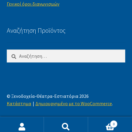
Γενικοί όροι διαγωνισμών
Αναζήτηση Προϊόντος
Αναζήτηση
για:
© Ξενοδοχεία-Θέατρα-Εστιατόρια 2026
Κατάστημα
Δημιουργημένο με το WooCommerce
.
0
Αναζήτηση
Αναζήτηση