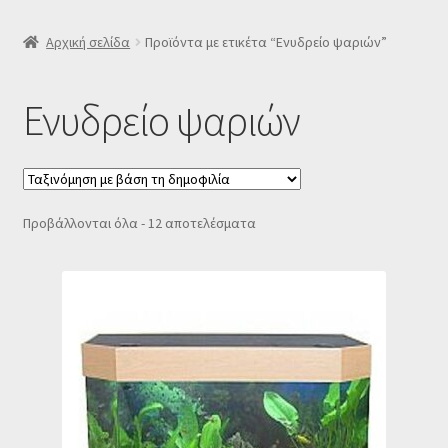
SLIDER
Αρχική σελίδα
Προϊόντα με ετικέτα “Ενυδρείο ψαριών”
Subscription Settings
Ενυδρείο ψαριών
Δελτίο νέων
Επιβεβαίωση εγγραφής στο Newsletter του Dealistas.gr
Sorted
Προβάλλονται όλα - 12 αποτελέσματα
by
Επικοινωνία
popularity
Καλάθι
Κατάστημα
Ο λογαριασμός μου