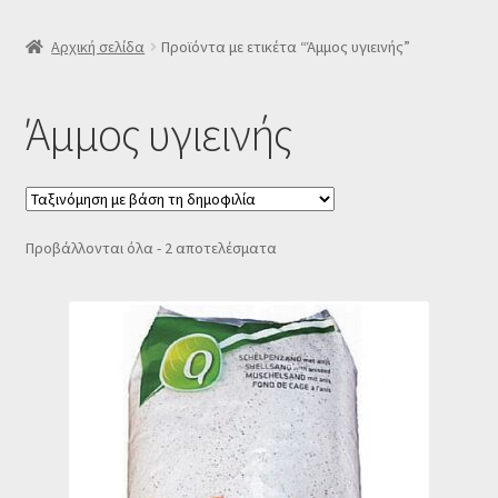
SLIDER
Αρχική σελίδα
Προϊόντα με ετικέτα “Άμμος υγιεινής”
Subscription Settings
Άμμος υγιεινής
Δελτίο νέων
Επιβεβαίωση εγγραφής στο Newsletter του Dealistas.gr
Sorted
Προβάλλονται όλα - 2 αποτελέσματα
by
Επικοινωνία
popularity
Καλάθι
Κατάστημα
Ο λογαριασμός μου