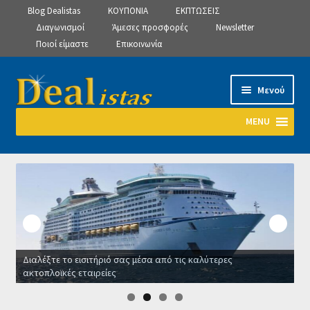
Blog Dealistas
ΚΟΥΠΟΝΙΑ
ΕΚΠΤΩΣΕΙΣ
Διαγωνισμοί
Άμεσες προσφορές
Newsletter
Ποιοί είμαστε
Επικοινωνία
Απευθείας
Μετάβαση
Μενού
μετάβαση
σε
στην
περιεχόμενο
MENU
πλοήγηση
Αρχική
Manage Subscriptions
Manage Subscriptions
Διαλέξτε το εισιτήριό σας μέσα από τις καλύτερες
Manage Subscriptions
ακτοπλοϊκές εταιρείες
Ο
Newsletter