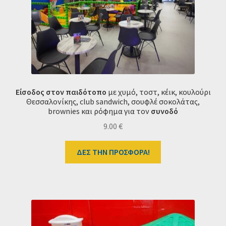
Ταμείο
HOME
Είσοδος στον παιδότοπο
με χυμό, τοστ, κέικ, κουλούρι
Θεσσαλονίκης, club sandwich, σουφλέ σοκολάτας,
brownies και ρόφημα για τον
συνοδό
9.00
€
ΔΕΣ ΤΗΝ ΠΡΟΣΦΟΡΑ!