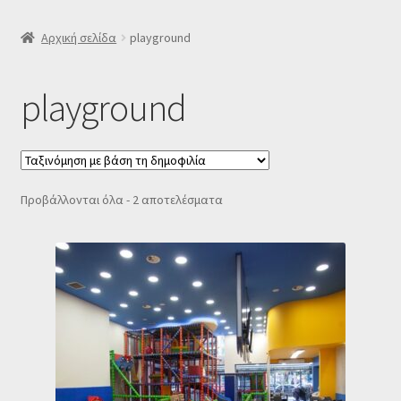
SLIDER
Αρχική σελίδα
playground
Subscription Settings
playground
Δελτίο νέων
Επιβεβαίωση εγγραφής στο Newsletter του Dealistas.gr
Sorted
Προβάλλονται όλα - 2 αποτελέσματα
by
Επικοινωνία
popularity
Καλάθι
Κατάστημα
Ο λογαριασμός μου