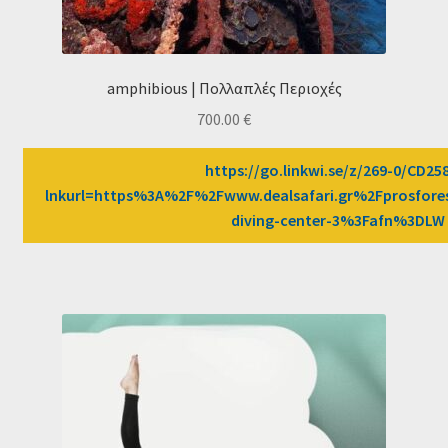
amphibious | Πολλαπλές Περιοχές
700.00
€
https://go.linkwi.se/z/269-0/CD25
lnkurl=https%3A%2F%2Fwww.dealsafari.gr%2Fprosfor
diving-center-3%3Fafn%3DLW