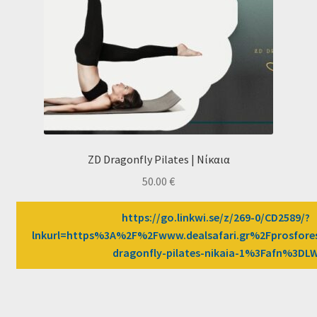
ZD Dragonfly Pilates | Νίκαια
50.00
€
https://go.linkwi.se/z/269-0/CD2589/?
lnkurl=https%3A%2F%2Fwww.dealsafari.gr%2Fprosfor
dragonfly-pilates-nikaia-1%3Fafn%3DL