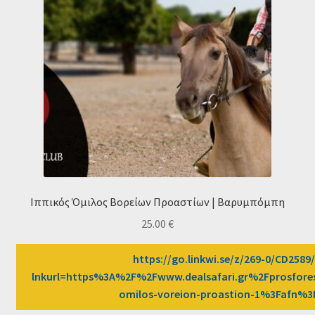
Ιππικός Όμιλος Βορείων Προαστίων | Βαρυμπόμπη
25.00
€
https://go.linkwi.se/z/269-0/CD2589
lnkurl=https%3A%2F%2Fwww.dealsafari.gr%2Fprosfore
omilos-voreion-proastion-1%3Fafn%