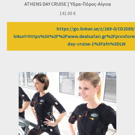
ATHENS DAY CRUISE | Ύδρα-Πόρος-Αίγινα
141.00
€
https://go.linkwi.se/z/269-0/CD2589/
lnkurl=https%3A%2F%2Fwww.dealsafari.gr%2Fprosfor
day-cruise-1%3Fafn%3DLW