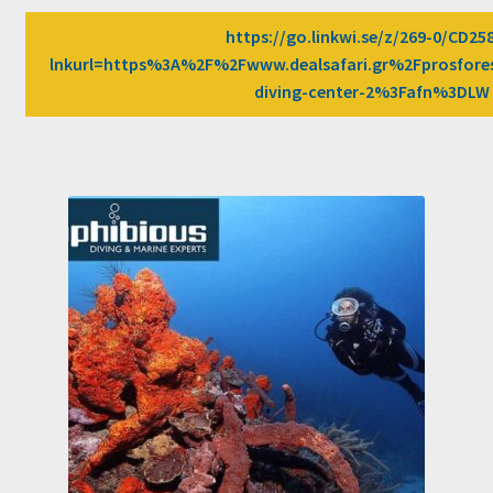
https://go.linkwi.se/z/269-0/CD25
lnkurl=https%3A%2F%2Fwww.dealsafari.gr%2Fprosfor
diving-center-2%3Fafn%3DLW