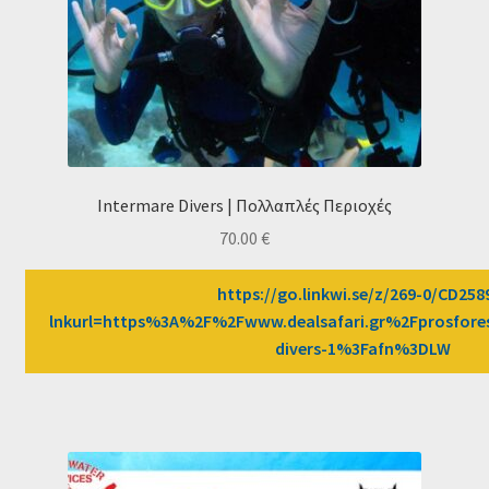
Intermare Divers | Πολλαπλές Περιοχές
70.00
€
https://go.linkwi.se/z/269-0/CD258
lnkurl=https%3A%2F%2Fwww.dealsafari.gr%2Fprosfore
divers-1%3Fafn%3DLW