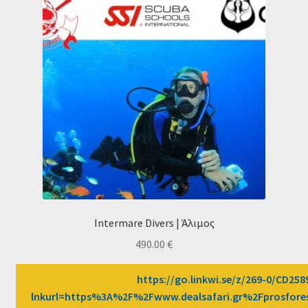
Intermare Divers | Άλιμος
490.00
€
https://go.linkwi.se/z/269-0/CD258
lnkurl=https%3A%2F%2Fwww.dealsafari.gr%2Fprosfore