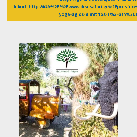
lnkurl=https%3A%2F%2Fwww.dealsafari.gr%2Fprosfore
yoga-agios-dimitrios-1%3Fafn%3D