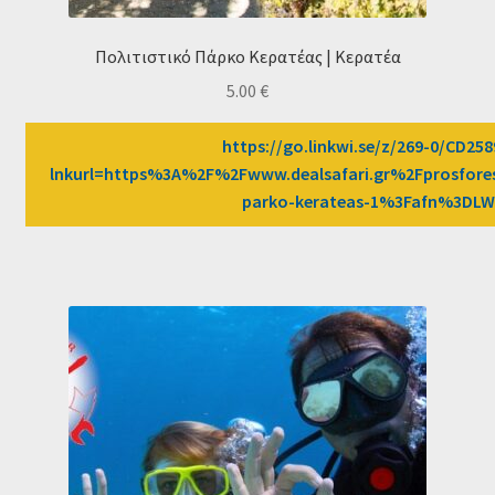
Πολιτιστικό Πάρκο Κερατέας | Κερατέα
5.00
€
https://go.linkwi.se/z/269-0/CD258
lnkurl=https%3A%2F%2Fwww.dealsafari.gr%2Fprosfores
parko-kerateas-1%3Fafn%3DL