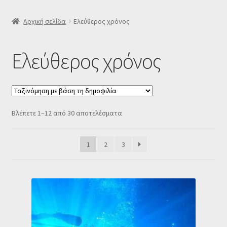
SLIDER
Αρχική σελίδα
Ελεύθερος χρόνος
Subscription Settings
Ελεύθερος χρόνος
Δελτίο νέων
Επιβεβαίωση εγγραφής στο Newsletter του Dealistas.gr
Sorted
Βλέπετε 1–12 από 30 αποτελέσματα
by
Επικοινωνία
popularity
1
2
3
Καλάθι
Κατάστημα
Ο λογαριασμός μου