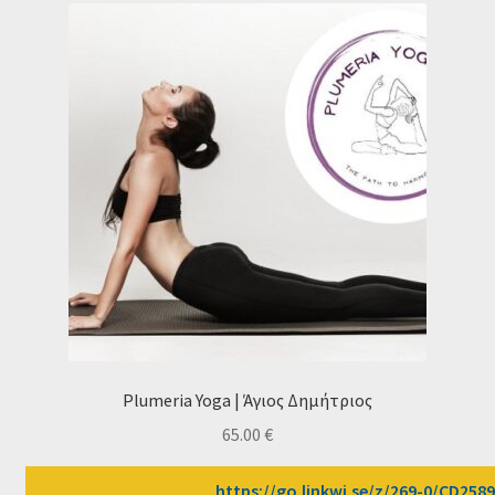
Plumeria Yoga | Άγιος Δημήτριος
65.00
€
https://go.linkwi.se/z/269-0/CD2589