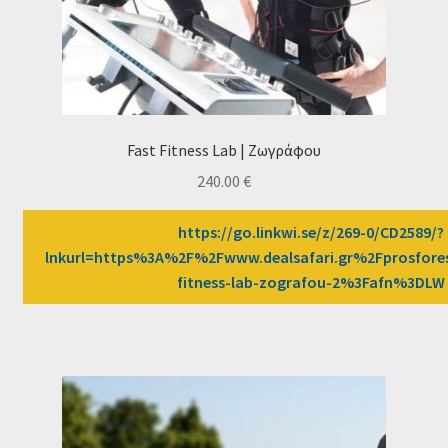
Fast Fitness Lab | Ζωγράφου
240.00
€
https://go.linkwi.se/z/269-0/CD2589/?
lnkurl=https%3A%2F%2Fwww.dealsafari.gr%2Fprosfore
fitness-lab-zografou-2%3Fafn%3DLW