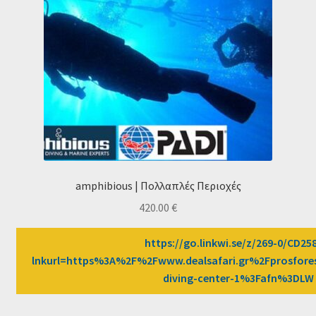
Ταμείο
HOME
amphibious | Πολλαπλές Περιοχές
420.00
€
https://go.linkwi.se/z/269-0/CD25
lnkurl=https%3A%2F%2Fwww.dealsafari.gr%2Fprosfor
diving-center-1%3Fafn%3DLW