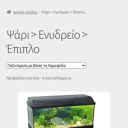
SLIDER
Αρχική σελίδα
Ψάρι > Ενυδρείο > Έπιπλο
Subscription Settings
Ψάρι > Ενυδρείο >
Δελτίο νέων
Έπιπλο
Επιβεβαίωση εγγραφής στο Newsletter του Dealistas.gr
Επικοινωνία
Sorted
Προβάλλονται όλα - 9 αποτελέσματα
by
Καλάθι
popularity
Κατάστημα
Ο λογαριασμός μου