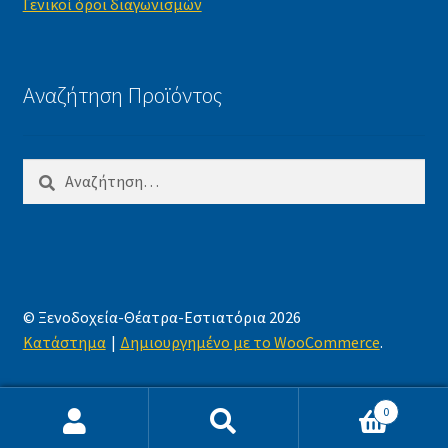
Γενικοί όροι διαγωνισμών
Αναζήτηση Προϊόντος
Αναζήτηση
για:
© Ξενοδοχεία-Θέατρα-Εστιατόρια 2026
Κατάστημα
Δημιουργημένο με το WooCommerce
.
0
Αναζήτηση
Αναζήτηση