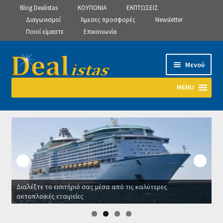
Blog Dealistas
ΚΟΥΠΟΝΙΑ
ΕΚΠΤΩΣΕΙΣ
Διαγωνισμοί
Άμεσες προσφορές
Newsletter
Ποιοί είμαστε
Επικοινωνία
Απευθείας
Μετάβαση
Μενού
μετάβαση
σε
στην
περιεχόμενο
MENU
πλοήγηση
Αρχική
Manage Subscriptions
Manage Subscriptions
Διαλέξτε το εισιτήριό σας μέσα από τις καλύτερες
Manage Subscriptions
ακτοπλοϊκές εταιρείες
Ο
Newsletter