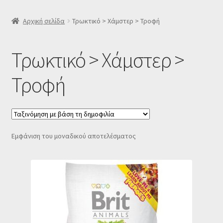
SLIDER
Αρχική σελίδα
Τρωκτικό > Χάμστερ > Τροφή
Subscription Settings
Τρωκτικό > Χάμστερ >
Δελτίο νέων
Τροφή
Επιβεβαίωση εγγραφής στο Newsletter του Dealistas.gr
Επικοινωνία
Εμφάνιση του μοναδικού αποτελέσματος
Καλάθι
Κατάστημα
Ο λογαριασμός μου