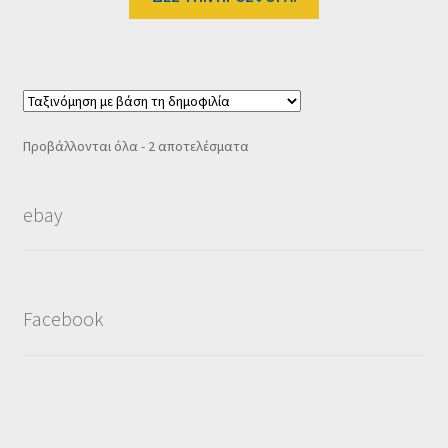
49.90 €.
είναι:
38.70 €.
Sorted
Προβάλλονται όλα - 2 αποτελέσματα
by
popularity
ebay
Facebook