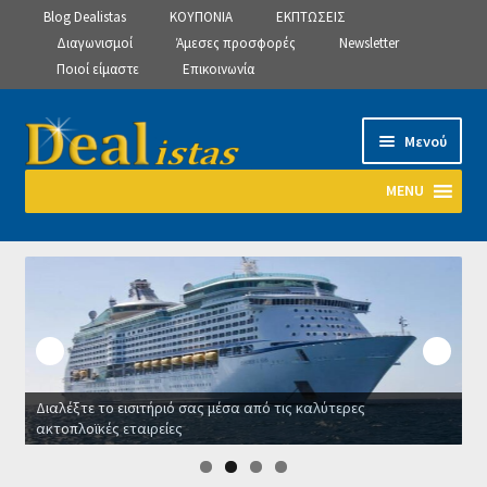
Blog Dealistas
ΚΟΥΠΟΝΙΑ
ΕΚΠΤΩΣΕΙΣ
Διαγωνισμοί
Άμεσες προσφορές
Newsletter
Ποιοί είμαστε
Επικοινωνία
Απευθείας
Μετάβαση
Μενού
μετάβαση
σε
στην
περιεχόμενο
MENU
πλοήγηση
Αρχική
Manage Subscriptions
Manage Subscriptions
Διαλέξτε το εισιτήριό σας μέσα από τις καλύτερες
Manage Subscriptions
ακτοπλοϊκές εταιρείες
Ο
Newsletter