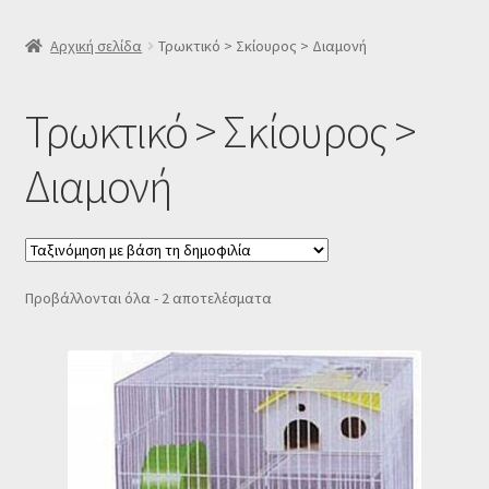
SLIDER
Αρχική σελίδα
Τρωκτικό > Σκίουρος > Διαμονή
Subscription Settings
Τρωκτικό > Σκίουρος >
Δελτίο νέων
Διαμονή
Επιβεβαίωση εγγραφής στο Newsletter του Dealistas.gr
Επικοινωνία
Sorted
Προβάλλονται όλα - 2 αποτελέσματα
by
Καλάθι
popularity
Κατάστημα
Ο λογαριασμός μου