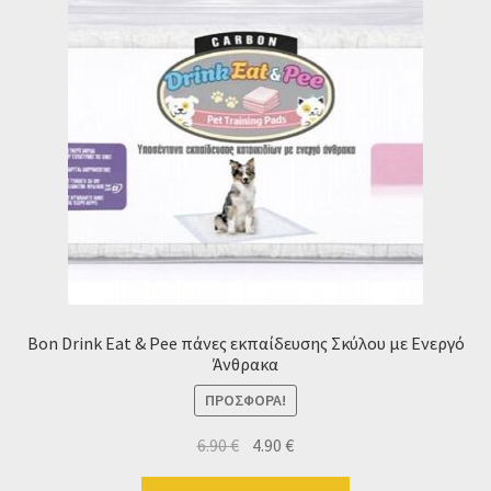
Ταμείο
HOME
Bon Drink Eat & Pee πάνες εκπαίδευσης Σκύλου με Ενεργό
Άνθρακα
ΠΡΟΣΦΟΡΆ!
Original
Η
6.90
€
4.90
€
price
τρέχουσα