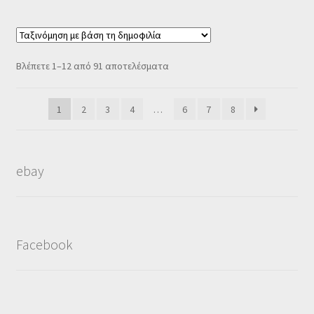
Sorted
Βλέπετε 1–12 από 91 αποτελέσματα
by
popularity
1
2
3
4
…
6
7
8
ebay
Facebook