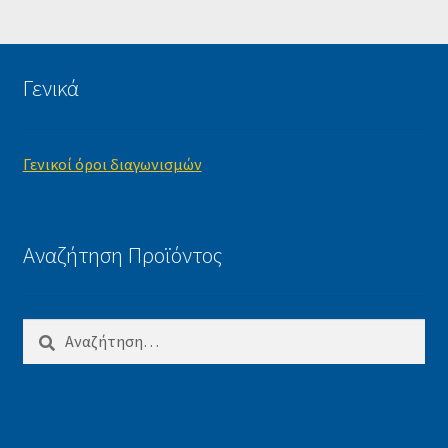
τιμ
τιμ
Γενικά
Γενικοί όροι διαγωνισμών
Αναζήτηση Προϊόντος
Αναζήτηση
για: