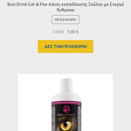
Bon Drink Eat & Pee πάνες εκπαίδευσης Σκύλου με Ενεργό
Άνθρακα
ΠΡΟΣΦΟΡΆ!
Original
Η
7.50
€
5.90
€
price
τρέχουσα
was:
τιμή
ΔΕΣ ΤΗΝ ΠΡΟΣΦΟΡΑ!
7.50 €.
είναι:
5.90 €.