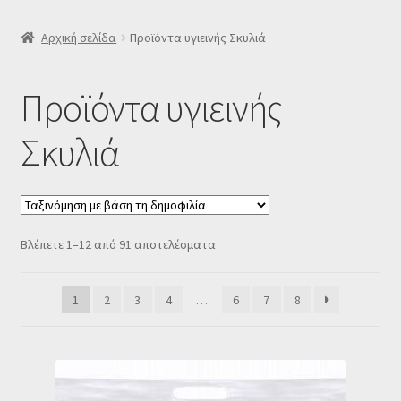
SLIDER
Αρχική σελίδα
Προϊόντα υγιεινής Σκυλιά
Subscription Settings
Προϊόντα υγιεινής
Δελτίο νέων
Σκυλιά
Επιβεβαίωση εγγραφής στο Newsletter του Dealistas.gr
Επικοινωνία
Sorted
Βλέπετε 1–12 από 91 αποτελέσματα
by
Καλάθι
popularity
1
2
3
4
…
6
7
8
Κατάστημα
Ο λογαριασμός μου