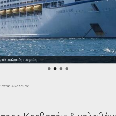
είες
βατάκι & καλαθάκι