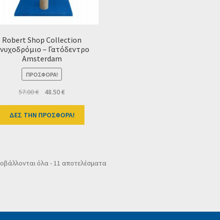
Robert Shop Collection
νυχοδρόμιο – Γατόδεντρο
Amsterdam
ΠΡΟΣΦΟΡΆ!
Original
Η
57.00
€
48.50
€
price
τρέχουσα
was:
τιμή
ΔΕΣ ΤΗΝ ΠΡΟΣΦΟΡΑ!
57.00 €.
είναι:
48.50 €.
Sorted
οβάλλονται όλα - 11 αποτελέσματα
by
popularity