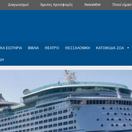
Διαγωνισμοί
Άμεσες προσφορές
Newsletter
Ποιοί είμασ
ΚΑ ΕΙΣΙΤΗΡΙΑ
ΒΙΒΛΙΑ
ΘΕΑΤΡΟ
ΘΕΣΣΑΛΟΝΙΚΗ
ΚΑΤΟΙΚΙΔΙΑ ΖΩΑ
ΔΗ
ptions
Manage Subscriptions
Newsletter
SLIDER
ση εγγραφής στο Newsletter του Dealistas.gr
Επικοινωνία
Καλά
ME