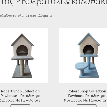
άτας > Κρεβατάκι & καλαθάκ
Sorted
οβάλλονται όλα - 11 αποτελέσματα
by
popularity
Robert Shop Collection
Robert Shop Collection
Pawhouse – Γατόδεντρο
Pawhouse Γατόδεντρο
Διώροφο Με 1 Σκαλοπάτι
Μονώροφο Με 1 Σκαλοπά