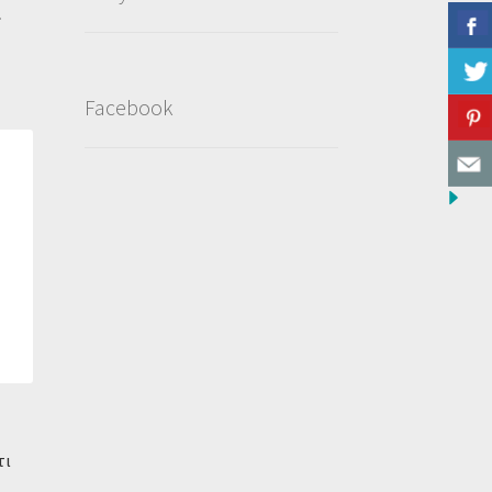
ι
Facebook
τι