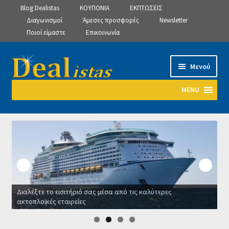
Blog Dealistas
ΚΟΥΠΟΝΙΑ
ΕΚΠΤΩΣΕΙΣ
Διαγωνισμοί
Άμεσες προσφορές
Newsletter
Ποιοί είμαστε
Επικοινωνία
Απευθείας
Μετάβαση
Μενού
μετάβαση
σε
στην
περιεχόμενο
MENU
πλοήγηση
Αρχική
Manage Subscriptions
Manage Subscriptions
Διαλέξτε το εισιτήριό σας μέσα από τις καλύτερες
Manage Subscriptions
ακτοπλοϊκές εταιρείες
Ο
Newsletter