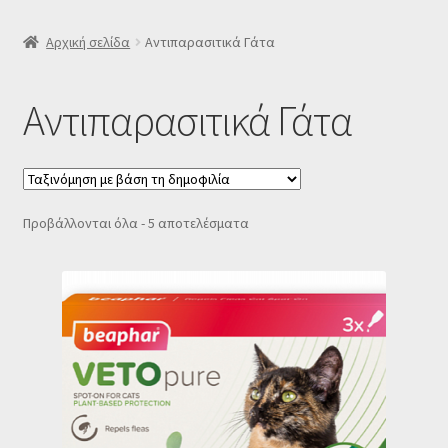
SLIDER
Αρχική σελίδα
Αντιπαρασιτικά Γάτα
Subscription Settings
Αντιπαρασιτικά Γάτα
Δελτίο νέων
Επιβεβαίωση εγγραφής στο Newsletter του Dealistas.gr
Sorted
Προβάλλονται όλα - 5 αποτελέσματα
by
Επικοινωνία
popularity
Καλάθι
Κατάστημα
Ο λογαριασμός μου